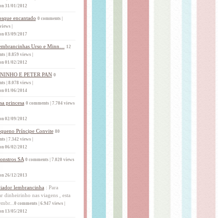
on 31/01/2012
sque encantado
0 comments
|
views
|
on 03/09/2017
embrancinhas Urso e Minn…
12
nts
|
8.859 views
|
on 01/02/2012
ININHO E PETER PAN
0
nts
|
8.078 views
|
on 01/06/2014
sa princesa
0 comments
|
7.704 views
on 02/09/2012
queno Príncipe Convite
80
nts
|
7.342 views
|
on 06/02/2012
onstros SA
0 comments
|
7.020 views
on 26/12/2013
iador lembrancinha
:
Para
r dinheirinho nas viagens , esta
embr...
0 comments
|
6.947 views
|
on 13/05/2012