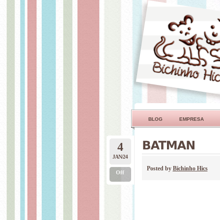
BLOG
EMPRESA
4
JAN/24
Posted by
Bichinho Hics
Off