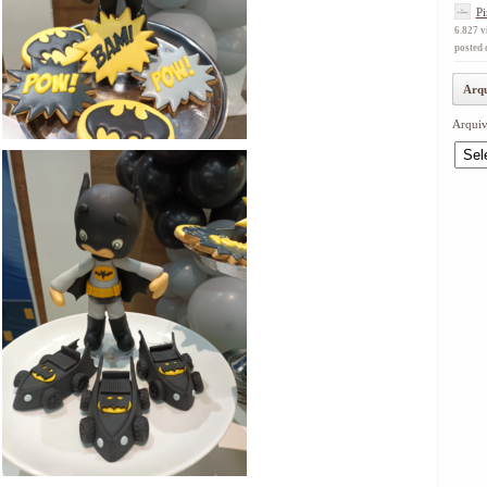
Pi
6.827 v
posted 
Arqu
Arquiv