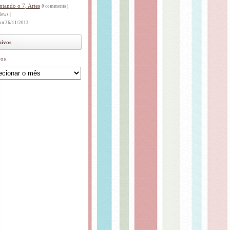
ntando o 7, Artes
0 comments
|
iews
|
on 26/11/2013
ivos
os