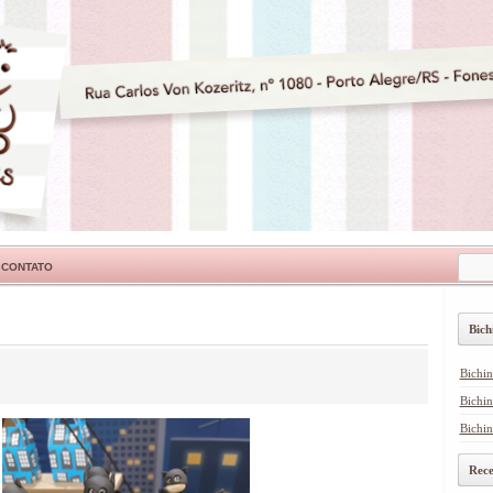
CONTATO
Bich
Bichi
Bichin
Bichin
Rece