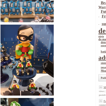
Br
War
Fu
Fr
-
su
-
de
ninja
do ma
dete
supe
bati
ad
sno
tapa
Moa
Publ
M
views
|
posted 
F
comme