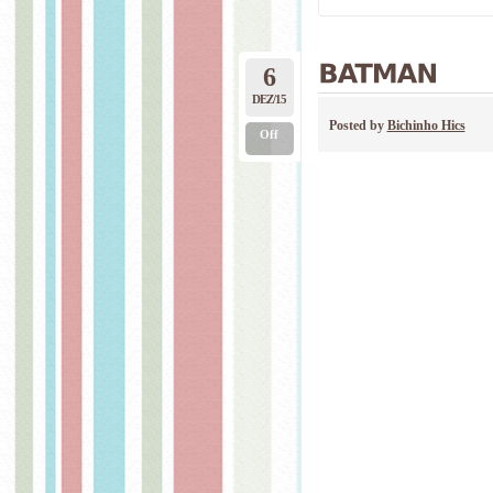
6
DEZ/15
Posted by
Bichinho Hics
Off