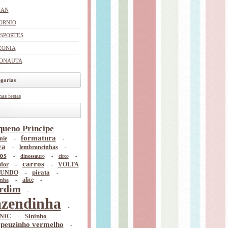
MAN
ORNIO
SPORTES
ONIA
ONAUTA
gorias
as festas
queno Príncipe
-
formatura
nie
-
-
va
-
lembrancinhas
-
os
-
-
-
dinossauro
circo
carros
dor
-
-
VOLTA
pirata
MUNDO
-
-
-
alice
-
inha
rdim
-
azendinha
-
Sininho
NIC
-
-
peuzinho vermelho
-