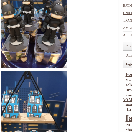
BAT
UNIC
TRAN
AMAZ
ASTR
Cate
Últim
Tags
Pe
Min
sel
urs
avia
AO 
joan
Ja
f
PIC
cha