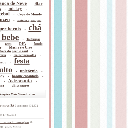
anca de Neve
Star
-
s
mickey
-
-
tebol
-
Copa do Mundo
ozen
-
sininho e peter pan
chá
per herois
-
 bebe
-
Tartarugas
-
-
DPA
-
fundo
paris
r
-
Masha e o Urso
-
tives do prédio azul
-
-
-
rman
mulher maravilha
festa
zado
-
ulto
unicórnio
-
-
opy
-
bosque encantado
-
Astronauta
-
-
s
na
-
dinossauros
icações Mais Visualizadas
onstros SA
0 comments
|
32.872
on 17/03/2013
ormatura Enfermagem
76
nts
|
24.373 views
|