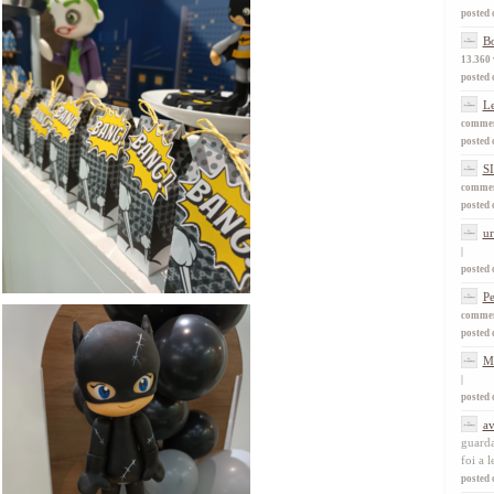
posted 
Bo
13.360 
posted 
L
comme
posted 
S
comme
posted 
ur
|
posted 
Pe
comme
posted 
M
|
posted 
av
guarda
foi a l
posted 