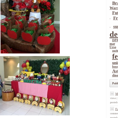
Br
War
Fu
Fr
-
su
-
de
DP
mar
Urso
mulh
f
uni
bos
As
din
Publ
M
views
|
posted 
F
comme
posted 