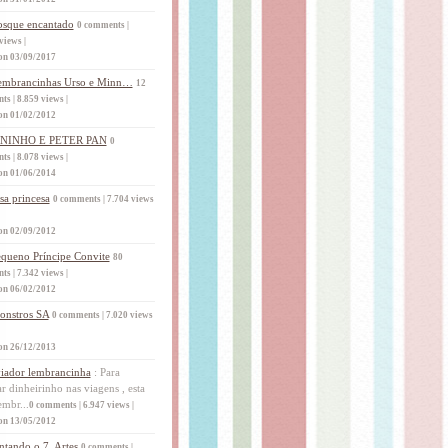
sque encantado
0 comments
|
views
|
on 03/09/2017
embrancinhas Urso e Minn…
12
nts
|
8.859 views
|
on 01/02/2012
ININHO E PETER PAN
0
nts
|
8.078 views
|
on 01/06/2014
sa princesa
0 comments
|
7.704 views
on 02/09/2012
queno Príncipe Convite
80
nts
|
7.342 views
|
on 06/02/2012
onstros SA
0 comments
|
7.020 views
on 26/12/2013
iador lembrancinha
:
Para
r dinheirinho nas viagens , esta
embr...
0 comments
|
6.947 views
|
on 13/05/2012
ntando o 7, Artes
0 comments
|