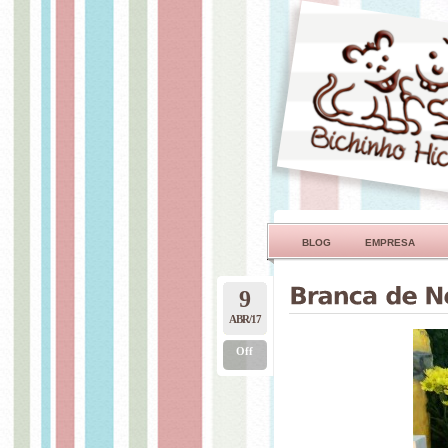
BLOG
EMPRESA
9
ABR/17
Off