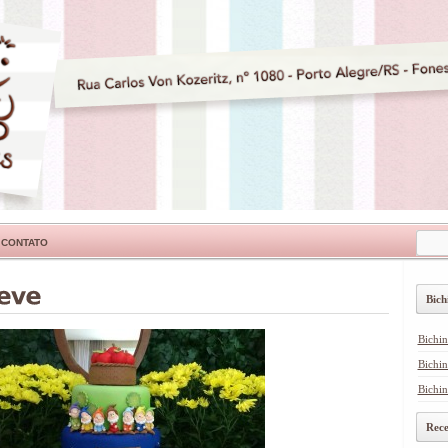
CONTATO
Bich
Bichi
Bichin
Bichin
Rece