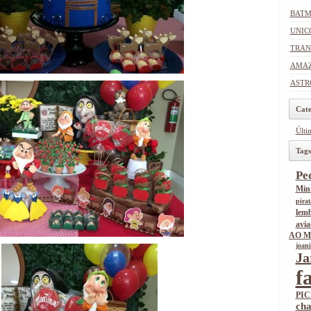
BAT
UNIC
TRAN
AMAZ
ASTR
Cate
Últim
Tags
Pe
Min
pirat
lem
avia
AO 
joan
Ja
f
PIC
cha