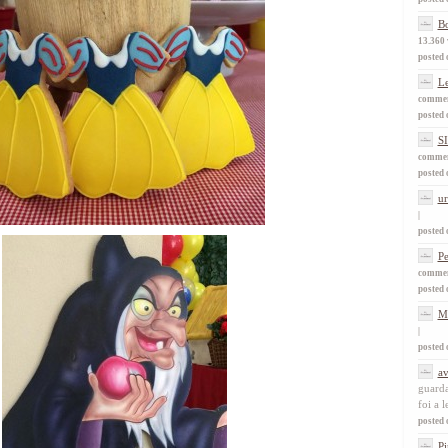
Bo
13.360 
posted 
L
comme
posted 
S
comme
posted 
ur
|
posted 
Pe
comme
posted 
M
|
posted 
av
guarda
foi a l
posted 
Pi