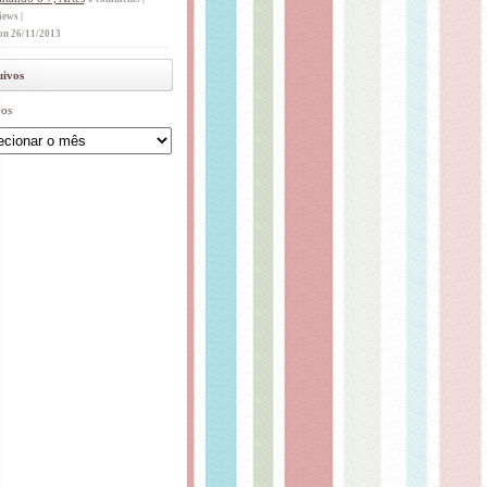
iews
|
on 26/11/2013
ivos
os