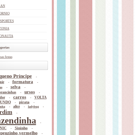
MAN
ORNIO
SPORTES
ONIA
ONAUTA
gorias
as festas
queno Príncipe
-
formatura
nie
-
-
selva
-
-
as
ursos
brancinhas
-
-
carros
dor
-
-
VOLTA
pirata
MUNDO
-
-
-
alice
-
-
inha
ladybug
rdim
-
azendinha
-
Sininho
NIC
-
-
peuzinho vermelho
-