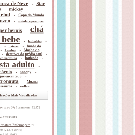
anca de Neve
Star
-
s
mickey
-
-
tebol
-
Copa do Mundo
ozen
-
sininho e peter pan
chá
per herois
-
 bebe
-
-
borboletas
A
-
-
fundo do
batman
-
-
Masha e o
Londres
-
detetives do prédio azul
-
-
batizado
-
er maravilha
esta adulto
-
córnio
-
snoopy
-
que encantado
-
tronauta
-
Moana
-
ossauros
-
coelhos
icações Mais Visualizadas
onstros SA
0 comments
|
32.872
on 17/03/2013
ormatura Enfermagem
76
nts
|
24.373 views
|
on 31/01/2012